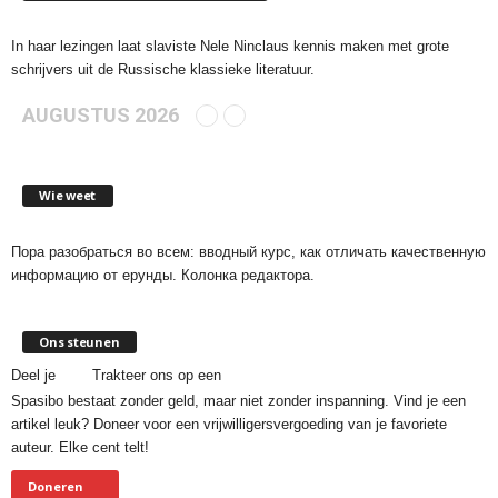
In haar lezingen laat slaviste Nele Ninclaus kennis maken met grote
schrijvers uit de Russische klassieke literatuur.
AUGUSTUS 2026
Wie weet
Пора разобраться во всем: вводный курс, как отличать качественную
информацию от ерунды. Колонка редактора.
Ons steunen
Deel je
Trakteer ons op een
Spasibo bestaat zonder geld, maar niet zonder inspanning. Vind je een
artikel leuk? Doneer voor een vrijwilligersvergoeding van je favoriete
auteur. Elke cent telt!
Doneren