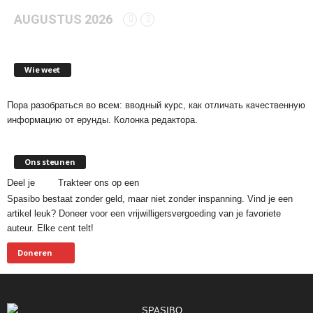
AUGUSTUS 2026
Wie weet
Пора разобраться во всем: вводный курс, как отличать качественную
информацию от ерунды. Колонка редактора.
Ons steunen
Deel je
Trakteer ons op een
Spasibo bestaat zonder geld, maar niet zonder inspanning. Vind je een
artikel leuk? Doneer voor een vrijwilligersvergoeding van je favoriete
auteur. Elke cent telt!
Doneren