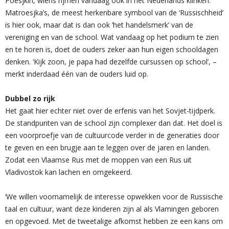
Poesjkin, wiens rijmen vandaag ook in het Nederlands klinken.
Matroesjka’s, de meest herkenbare symbool van de ‘Russischheid’
is hier ook, maar dat is dan ook ‘het handelsmerk’ van de
vereniging en van de school. Wat vandaag op het podium te zien
en te horen is, doet de ouders zeker aan hun eigen schooldagen
denken. ‘Kijk zoon, je papa had dezelfde cursussen op school’, –
merkt inderdaad één van de ouders luid op.
Dubbel zo rijk
Het gaat hier echter niet over de erfenis van het Sovjet-tijdperk.
De standpunten van de school zijn complexer dan dat. Het doel is
een voorproefje van de cultuurcode verder in de generaties door
te geven en een brugje aan te leggen over de jaren en landen.
Zodat een Vlaamse Rus met de moppen van een Rus uit
Vladivostok kan lachen en omgekeerd.
‘We willen voornamelijk de interesse opwekken voor de Russische
taal en cultuur, want deze kinderen zijn al als Vlamingen geboren
en opgevoed. Met de tweetalige afkomst hebben ze een kans om