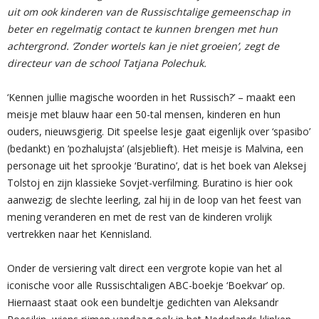
uit om ook kinderen van de Russischtalige gemeenschap in
beter en regelmatig contact te kunnen brengen met hun
achtergrond. ‘Zonder wortels kan je niet groeien’, zegt de
directeur van de school Tatjana Polechuk.
‘Kennen jullie magische woorden in het Russisch?’ – maakt een
meisje met blauw haar een 50-tal mensen, kinderen en hun
ouders, nieuwsgierig. Dit speelse lesje gaat eigenlijk over ‘spasibo’
(bedankt) en ‘pozhalujsta’ (alsjeblieft). Het meisje is Malvina, een
personage uit het sprookje ‘Buratino’, dat is het boek van Aleksej
Tolstoj en zijn klassieke Sovjet-verfilming. Buratino is hier ook
aanwezig; de slechte leerling, zal hij in de loop van het feest van
mening veranderen en met de rest van de kinderen vrolijk
vertrekken naar het Kennisland.
Onder de versiering valt direct een vergrote kopie van het al
iconische voor alle Russischtaligen ABC-boekje ‘Boekvar’ op.
Hiernaast staat ook een bundeltje gedichten van Aleksandr