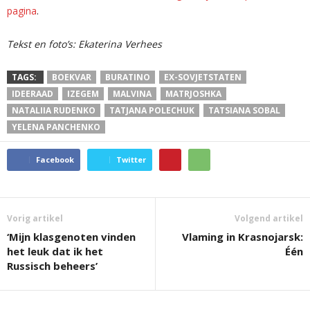
pagina
.
Tekst en foto’s: Ekaterina Verhees
TAGS:
BOEKVAR
BURATINO
EX-SOVJETSTATEN
IDEERAAD
IZEGEM
MALVINA
MATRJOSHKA
NATALIIA RUDENKO
TATJANA POLECHUK
TATSIANA SOBAL
YELENA PANCHENKO
Facebook
Twitter
Vorig artikel
Volgend artikel
‘Mijn klasgenoten vinden
Vlaming in Krasnojarsk:
het leuk dat ik het
Één
Russisch beheers’