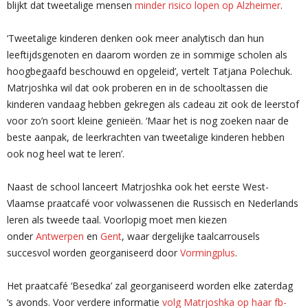
blijkt dat tweetalige mensen
minder risico lopen op Alzheimer
.
‘Tweetalige kinderen denken ook meer analytisch dan hun
leeftijdsgenoten en daarom worden ze in sommige scholen als
hoogbegaafd beschouwd en opgeleid’, vertelt Tatjana Polechuk.
Matrjoshka wil dat ook proberen en in de schooltassen die
kinderen vandaag hebben gekregen als cadeau zit ook de leerstof
voor zo’n soort kleine genieën. ‘Maar het is nog zoeken naar de
beste aanpak, de leerkrachten van tweetalige kinderen hebben
ook nog heel wat te leren’.
Naast de school lanceert Matrjoshka ook het eerste West-
Vlaamse praatcafé voor volwassenen die Russisch en Nederlands
leren als tweede taal. Voorlopig moet men kiezen
onder
Antwerpen
en
Gent
, waar dergelijke taalcarrousels
succesvol worden georganiseerd door
Vormingplus
.
Het praatcafé ‘Besedka’ zal georganiseerd worden elke zaterdag
‘s avonds. Voor verdere informatie
volg Matrjoshka op haar fb-