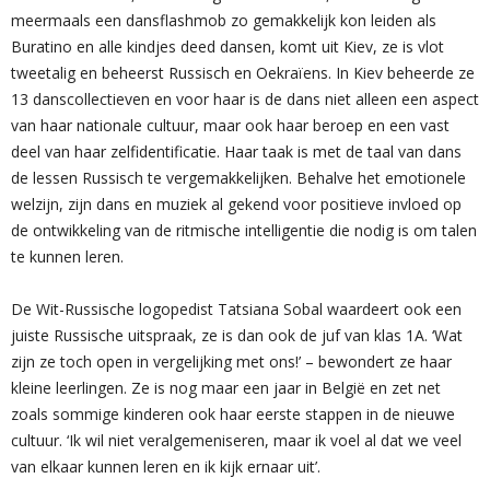
meermaals een dansflashmob zo gemakkelijk kon leiden als
Buratino en alle kindjes deed dansen, komt uit Kiev, ze is vlot
tweetalig en beheerst Russisch en Oekraïens. In Kiev beheerde ze
13 danscollectieven en voor haar is de dans niet alleen een aspect
van haar nationale cultuur, maar ook haar beroep en een vast
deel van haar zelfidentificatie. Haar taak is met de taal van dans
de lessen Russisch te vergemakkelijken. Behalve het emotionele
welzijn, zijn dans en muziek al gekend voor positieve invloed op
de ontwikkeling van de ritmische intelligentie die nodig is om talen
te kunnen leren.
De Wit-Russische logopedist Tatsiana Sobal waardeert ook een
juiste Russische uitspraak, ze is dan ook de juf van klas 1A. ‘Wat
zijn ze toch open in vergelijking met ons!’ – bewondert ze haar
kleine leerlingen. Ze is nog maar een jaar in België en zet net
zoals sommige kinderen ook haar eerste stappen in de nieuwe
cultuur. ‘Ik wil niet veralgemeniseren, maar ik voel al dat we veel
van elkaar kunnen leren en ik kijk ernaar uit’.