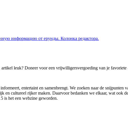
венную информацию от ерунды. Колонка редактора.
artikel leuk? Doneer voor een vrijwilligersvergoeding van je favoriete a
nformeert, entertaint en samenbrengt. We zoeken naar de snijpunten va
lijk en cultureel rijker maken. Daarvoor bedanken we elkaar, wat ook d
015 is het een webzine geworden.