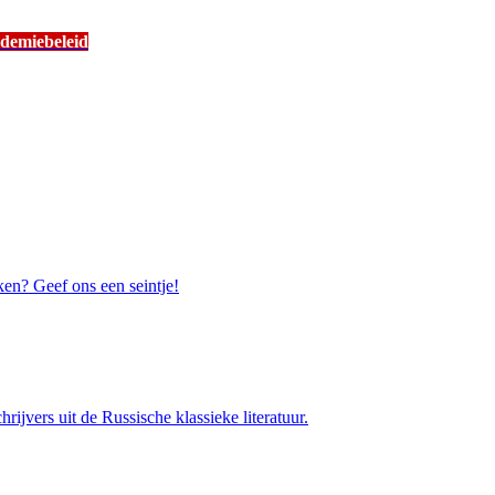
demiebeleid
ken? Geef ons een seintje!
rijvers uit de Russische klassieke literatuur.