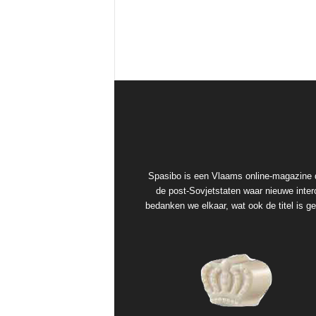
Spasibo is een Vlaams online-magazine d
de post-Sovjetstaten waar nieuwe interc
bedanken we elkaar, wat ook de titel is 