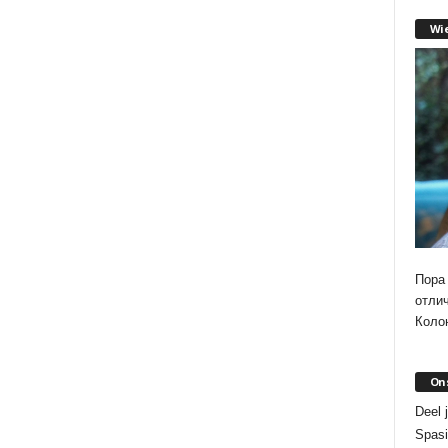
Wi
Пора 
отли
Колон
On
Deel 
Spasi