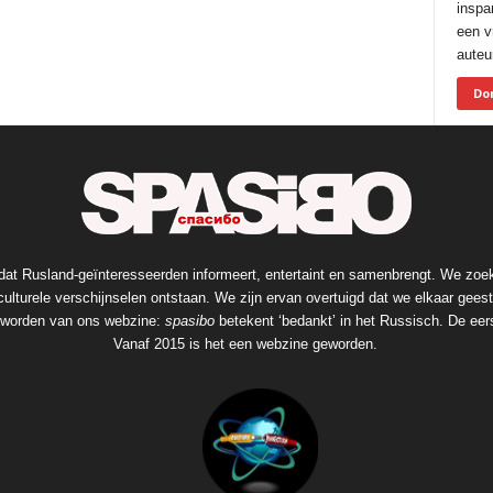
inspa
een vr
auteur
Do
at Rusland-geïnteresseerden informeert, entertaint en samenbrengt. We zoe
ulturele verschijnselen ontstaan. We zijn ervan overtuigd dat we elkaar geeste
geworden van ons webzine:
spasibo
betekent ‘bedankt’ in het Russisch. De eers
Vanaf 2015 is het een webzine geworden.