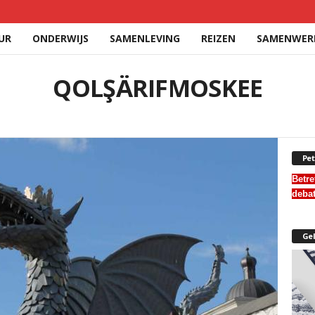
UR
ONDERWIJS
SAMENLEVING
REIZEN
SAMENWER
QOLŞÄRIFMOSKEE
Pet
Betre
deba
Gel