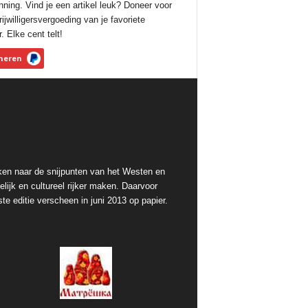
nning. Vind je een artikel leuk? Doneer voor
ijwilligersvergoeding van je favoriete
. Elke cent telt!
neren
ken naar de snijpunten van het Westen en
lijk en cultureel rijker maken. Daarvoor
te editie verscheen in juni 2013 op papier.