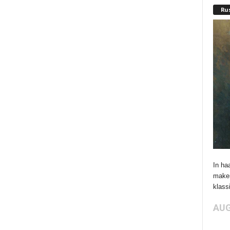
Rus
In ha
maken
klassi
AUG