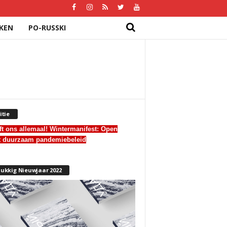
KEN
PO-RUSSKI
itie
ft ons allemaal! Wintermanifest:
Open
t duurzaam pandemiebeleid
ukkig Nieuwjaar 2022