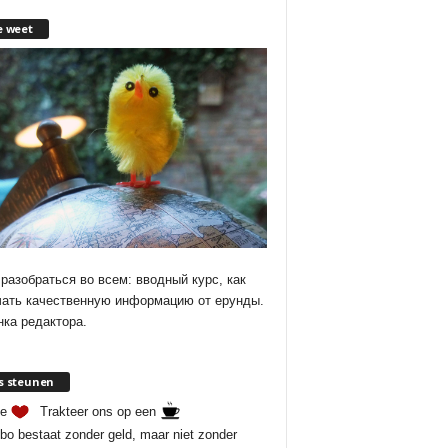
e weet
разобраться во всем: вводный курс, как
чать качественную информацию от ерунды.
ка редактора.
s steunen
je
Trakteer ons op een
bo bestaat zonder geld, maar niet zonder