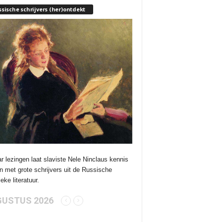
sische schrijvers (her)ontdekt
ar lezingen laat slaviste Nele Ninclaus kennis
 met grote schrijvers uit de Russische
eke literatuur.
USTUS 2026