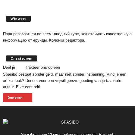
Wie weet
Пора разобраться во всем: вводный курс, как отличать качественную
информацию от ерунды. Колонка редактора.
Ons steunen
Deel je
Trakteer ons op een
Spasibo bestaat zonder geld, maar niet zonder inspanning. Vind je een
artikel leuk? Doneer voor een vrijwilligersvergoeding van je favoriete
auteur. Elke cent telt!
Doneren
Spasibo is een Vlaams online-magazine dat Rusland-