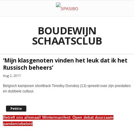
BOUDEWIJN
SCHAATSCLUB
‘Mijn klasgenoten vinden het leuk dat ik het
Russisch beheers’
Aug 2, 2017
Belgisch kampioen shorttrack Timofey Donskoj (13) spreekt over zijn prestaties
en dubbele cultuur.
Petitie
Betreft ons allemaal! Wintermanifest:
Open debat duurzaam
pandemiebeleid