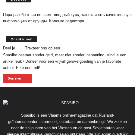
Пора разобраться во всем: вводный курс, как отличать качественную
информацию от ерунды. Колонка редактора.
Ons steunen
Deel je
Trakteer ons op een
Spasibo bestaat zonder geld, maar niet zonder inspanning. Vind je een
artikel leuk? Doneer voor een vrijwilligersvergoeding van je favoriete
auteur. Elke cent telt!
Doneren
Spasibo is een Vlaams online-magazine dat Rusland-
geïnteresseerden informeert, entertaint en samenbrengt. We zoeken
naar de snijpunten van het Westen en de post-Sovjetstaten waar
nieuwe interculturele verschijnselen ontstaan. We zijn ervan overtuigd