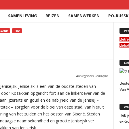
SAMENLEVING
REIZEN
SAMENWERKEN
PO-RUSSK
Pet
SLAND
TIJD
Betre
deba
Gel
Aanlegplaats Jenisejsk
Beste
 Jenisejsk. Jenisejsk is één van de oudste steden van
Van 
n door Kozakken opgericht fort aan de linkeroever van de
aan ijzererts en goud en de nabijheid van de Jenisej –
itstek – zorgden voor de bloei van deze stad. Van hieruit
Wor
nning van het zuiden en het oosten van Siberië. Steden
Heb j
dendaagse naambekendheid en grootte Jenisejsk ver
ex-So
akken van Jenisejsk.