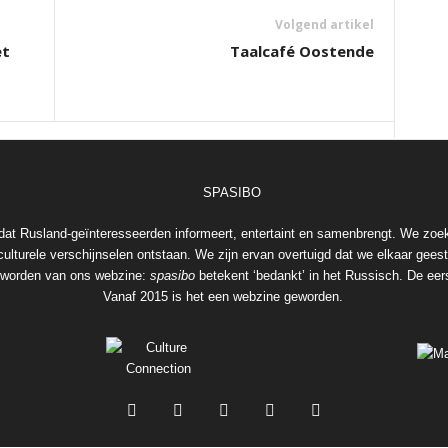
Volgend artikel
et
Taalcafé Oostende
at Rusland-geïnteresseerden informeert, entertaint en samenbrengt. We zoe
ulturele verschijnselen ontstaan. We zijn ervan overtuigd dat we elkaar geeste
geworden van ons webzine:
spasibo
betekent ‘bedankt’ in het Russisch. De eers
Vanaf 2015 is het een webzine geworden.