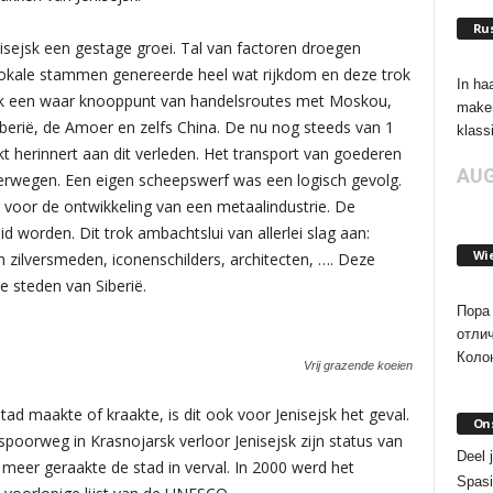
Rus
sejsk een gestage groei. Tal van factoren droegen
 lokale stammen genereerde heel wat rijkdom en deze trok
In ha
sk een waar knooppunt van handelsroutes met Moskou,
maken
berië, de Amoer en zelfs China. De nu nog steeds van 1
klassi
 herinnert aan dit verleden. Het transport van goederen
AUG
terwegen. Een eigen scheepswerf was een logisch gevolg.
 voor de ontwikkeling van een metaalindustrie. De
worden. Dit trok ambachtslui van allerlei slag aan:
Wi
n zilversmeden, iconenschilders, architecten, …. Deze
 steden van Siberië.
Пора 
отли
Колон
Vrij grazende koeien
ad maakte of kraakte, is dit ook voor Jenisejsk het geval.
On
poorweg in Krasnojarsk verloor Jenisejsk zijn status van
Deel 
 meer geraakte de stad in verval. In 2000 werd het
Spasi