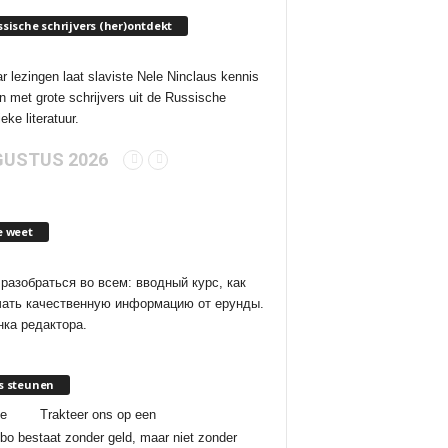
sische schrijvers (her)ontdekt
ar lezingen laat slaviste Nele Ninclaus kennis
 met grote schrijvers uit de Russische
eke literatuur.
USTUS 2026
e weet
разобраться во всем: вводный курс, как
чать качественную информацию от ерунды.
ка редактора.
s steunen
je
Trakteer ons op een
bo bestaat zonder geld, maar niet zonder