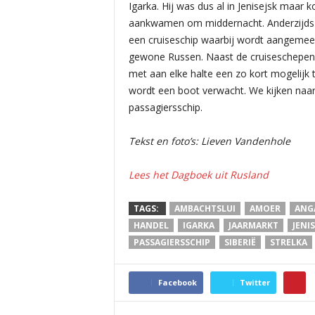
Igarka. Hij was dus al in Jenisejsk maar 
aankwamen om middernacht. Anderzijds 
een cruiseschip waarbij wordt aangemeer
gewone Russen. Naast de cruiseschepen zi
met aan elke halte een zo kort mogelijk 
wordt een boot verwacht. We kijken naar
passagiersschip.
Tekst en foto’s: Lieven Vandenhole
Lees het Dagboek uit Rusland
TAGS:
AMBACHTSLUI
AMOER
ANG
HANDEL
IGARKA
JAARMARKT
JENIS
PASSAGIERSSCHIP
SIBERIË
STRELKA
Facebook
Twitter