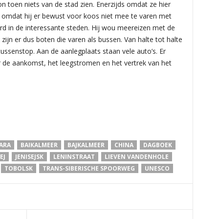
kon toen niets van de stad zien. Enerzijds omdat ze hier
omdat hij er bewust voor koos niet mee te varen met
d in de interessante steden. Hij wou meereizen met de
jn er dus boten die varen als bussen. Van halte tot halte
tussenstop. Aan de aanlegplaats staan vele auto’s. Er
 de aankomst, het leegstromen en het vertrek van het
ARA
BAIKALMEER
BAJKALMEER
CHINA
DAGBOEK
EJ
JENISEJSK
LENINSTRAAT
LIEVEN VANDENHOLE
TOBOLSK
TRANS-SIBERISCHE SPOORWEG
UNESCO