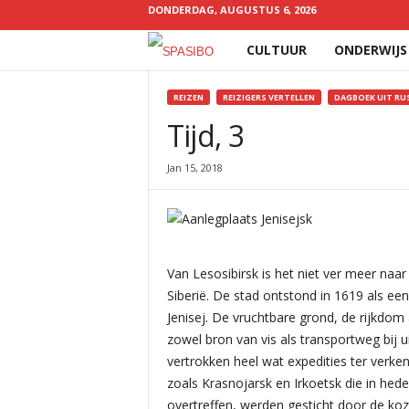
DONDERDAG, AUGUSTUS 6, 2026
CULTUUR
ONDERWIJS
Spasibo
REIZEN
REIZIGERS VERTELLEN
DAGBOEK UIT RU
Tijd, 3
YOU ARE HERE
Jan 15, 2018
Van Lesosibirsk is het niet ver meer naar
Siberië. De stad ontstond in 1619 als ee
Jenisej. De vruchtbare grond, de rijkdom 
zowel bron van vis als transportweg bij u
vertrokken heel wat expedities ter verke
zoals Krasnojarsk en Irkoetsk die in he
overtreffen, werden gesticht door de koz