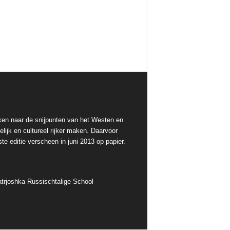
ken naar de snijpunten van het Westen en
lijk en cultureel rijker maken. Daarvoor
te editie verscheen in juni 2013 op papier.