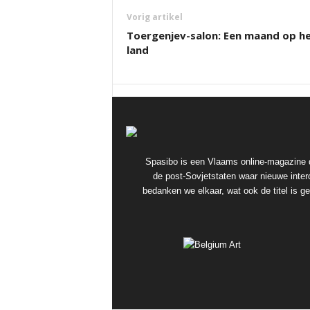
Vorig artikel
Toergenjev-salon: Een maand op h
land
Spasibo is een Vlaams online-magazine d
de post-Sovjetstaten waar nieuwe interc
bedanken we elkaar, wat ook de titel is 