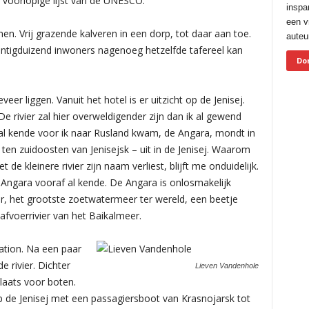
voorlopige lijst van de UNESCO.
inspa
een vr
nen. Vrij grazende kalveren in een dorp, tot daar aan toe.
auteur
intigduizend inwoners nagenoeg hetzelfde tafereel kan
Do
eer liggen. Vanuit het hotel is er uitzicht op de Jenisej.
e rivier zal hier overweldigender zijn dan ik al gewend
 al kende voor ik naar Rusland kwam, de Angara, mondt in
ten zuidoosten van Jenisejsk – uit in de Jenisej. Waarom
de kleinere rivier zijn naam verliest, blijft me onduidelijk.
 Angara vooraf al kende. De Angara is onlosmakelijk
, het grootste zoetwatermeer ter wereld, een beetje
afvoerrivier van het Baikalmeer.
tation. Na een paar
 rivier. Dichter
Lieven Vandenhole
laats voor boten.
 de Jenisej met een passagiersboot van Krasnojarsk tot