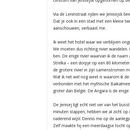
centrum van Jenisejsk opgenomen op de 
Via de Leninstraat rijden we Jenisejsk bin
Dat je ook in een stad met een kleine tw
aanschouwen, verbaast me.
Ik weet het hotel waar we verblijven ongev
We moeten dus richting rivier wandelen. D
ben. De enige rivier waarvan ik de naam
Strelka – een dorpje op een 80 kilometer 
de grotere rivier in zijn samenstromen met 
Wat ik net wel nog weet is waarom ik de
verbonden met het mythische Baikalmeer
groter dan België. De Angara is de enige 
De Jenisej ligt echt niet ver van het buss
minuten stappen, hebben we al zicht op de
naderend wijst Dennis me op de aanlegp
Zelf maakte hij een meerdaagse tocht op