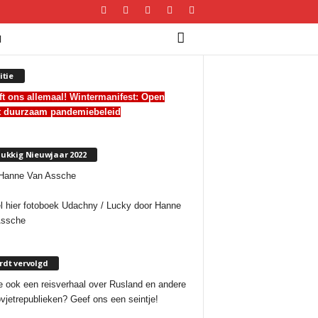
I
itie
ft ons allemaal! Wintermanifest:
Open
t duurzaam pandemiebeleid
ukkig Nieuwjaar 2022
l hier fotoboek Udachny / Lucky door Hanne
Assche
dt vervolgd
e ook een reisverhaal over Rusland en andere
vjetrepublieken? Geef ons een seintje!