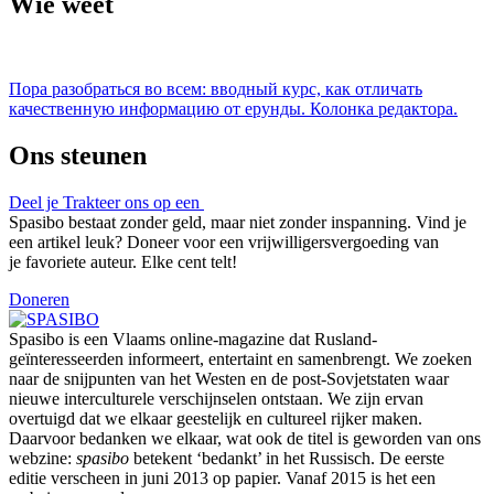
Wie weet
Пора разобраться во всем: вводный курс, как отличать
качественную информацию от ерунды. Колонка редактора.
Ons steunen
Deel je
Trakteer ons op een
Spasibo bestaat zonder geld, maar niet zonder inspanning. Vind je
een artikel leuk? Doneer voor een vrijwilligersvergoeding van
je favoriete auteur. Elke cent telt!
Doneren
Spasibo is een Vlaams online-magazine dat Rusland-
geïnteresseerden informeert, entertaint en samenbrengt. We zoeken
naar de snijpunten van het Westen en de post-Sovjetstaten waar
nieuwe interculturele verschijnselen ontstaan. We zijn ervan
overtuigd dat we elkaar geestelijk en cultureel rijker maken.
Daarvoor bedanken we elkaar, wat ook de titel is geworden van ons
webzine:
spasibo
betekent ‘bedankt’ in het Russisch. De eerste
editie verscheen in juni 2013 op papier. Vanaf 2015 is het een