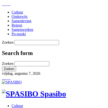
Cultuur
Onderwijs
Samenleving
Reizen
Samenwerken
Po-russki
Zoeken
Search form
Zoeken
vrijdag, augustus 7, 2026
Spasibo
Cultuur