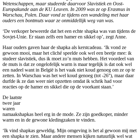
Wetenschappen, maar studeerde daarvoor Slavistiek en Oost-
Europakunde aan de KU Leuven. In 2009 was ze op Erasmus in
Warschau, Polen. Daar vond ze tijdens een wandeling met haar
ouders een bontmuts waar ze onmiddellijk weg van was.
‘De verkoper beweerde dat het een echte shapka was van tijdens de
Sovjet-Unie. Er staan zelfs een hamer en sikkel op’, zegt Anne.
Haar ouders gaven haar de shapka als kerstcadeau. ‘Ik vond ze
gewoon mooi, maar het cliché speelde ook wel een beetje mee: ik
studeer slavistiek, dus ik moet zo’n muts hebben. Het voordeel van
de muts is dat ze ongelofelijk warm is maar tegelijk is dat ook wel
een nadeel want in België is het vaak niet koud genoeg om ze op te
zetten. In Warschau was het wel koud genoeg (tot -26°), maar daar
durfde ik ze dan weer niet opzetten omdat ik schrik had voor
reacties op de hamer en sikkel die op de voorkant staan.’
De laatste
twee jaar
waren
namaakshapkas heel erg in de mode. Ze zijn goedkoper, minder
warm en in de gewone kledingzaken te vinden.
‘Ik vind shapkas geweldig. Mijn omgeving is het al gewoon mij met
een shapka te zien. Maar andere mensen kijken natuurlijk wel wat