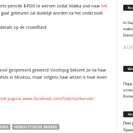
orte periode $4500 te werven zodat Malika snel naar
het
Rus
 gaat gebeuren zal duidelijk worden na het onderzoek.
In ha
details op de crowdfund
maken
klassi
AUG
Wi
svol geopereerd geweest! Voorlopig bekomt ze na haar
enhuis in Moskou, maar volgens haar artsen is haar leven
Пора 
отли
Колон
ook-pagina www.facebook.com/helpmalikanow/
On
Deel 
DING
HEMOLYTISCHE ANEMIE
Spasi