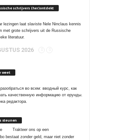
sische schrijvers (her)ontdekt
ar lezingen laat slaviste Nele Ninclaus kennis
 met grote schrijvers uit de Russische
eke literatuur.
USTUS 2026
e weet
разобраться во всем: вводный курс, как
чать качественную информацию от ерунды.
ка редактора.
s steunen
je
Trakteer ons op een
bo bestaat zonder geld, maar niet zonder