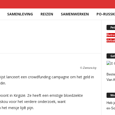
SAMENLEVING
REIZEN
SAMENWERKEN
PO-RUSSK
Pet
Betre
deba
Gel
© Zanoza.kg
Beste
jst lanceert een crowdfunding campagne om het geld in
Van 
din.
ont in Kirgizië. Ze heeft een ernstige bloedziekte
Wor
skou voor het verdere onderzoek, want
Heb j
het meisje lijdt pijn.
ex-So