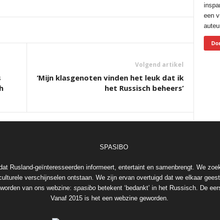
inspa
een vr
auteur
Do
Volgend artikel
s
‘Mijn klasgenoten vinden het leuk dat ik
h
het Russisch beheers’
at Rusland-geïnteresseerden informeert, entertaint en samenbrengt. We zoe
ulturele verschijnselen ontstaan. We zijn ervan overtuigd dat we elkaar geeste
geworden van ons webzine:
spasibo
betekent ‘bedankt’ in het Russisch. De eers
Vanaf 2015 is het een webzine geworden.