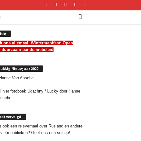
I
itie
ft ons allemaal! Wintermanifest:
Open
t duurzaam pandemiebeleid
ukkig Nieuwjaar 2022
l hier fotoboek Udachny / Lucky door Hanne
Assche
dt vervolgd
e ook een reisverhaal over Rusland en andere
vjetrepublieken? Geef ons een seintje!