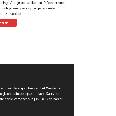
nning. Vind je een artikel leuk? Doneer voor
ijwilligersvergoeding van je favoriete
. Elke cent telt!
neren
ken naar de snijpunten van het Westen en
lijk en cultureel rijker maken. Daarvoor
te editie verscheen in juni 2013 op papier.