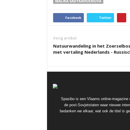
MALIKA SADYKAHOENOVA
Facebook
Twitter
Vorig artikel
Natuurwandeling in het Zoerselbo
met vertaling Nederlands - Russisc
Spasibo is een Vlaams online-magazine d
de post-Sovjetstaten waar nieuwe interc
bedanken we elkaar, wat ook de titel is 