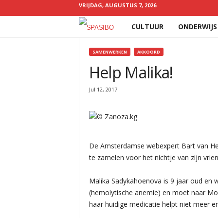
VRIJDAG, AUGUSTUS 7, 2026
CULTUUR
ONDERWIJS
Spasibo
SAMENWERKEN
AKKOORD
Help Malika!
YOU ARE HERE
Jul 12, 2017
De Amsterdamse webexpert Bart van Hei
te zamelen voor het nichtje van zijn vrien
Malika Sadykahoenova is 9 jaar oud en wo
(hemolytische anemie) en moet naar Mo
haar huidige medicatie helpt niet meer en 