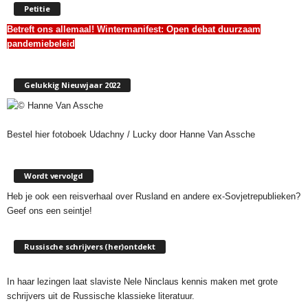
Petitie
Betreft ons allemaal! Wintermanifest:
Open debat duurzaam
pandemiebeleid
Gelukkig Nieuwjaar 2022
Bestel hier fotoboek Udachny / Lucky door Hanne Van Assche
Wordt vervolgd
Heb je ook een reisverhaal over Rusland en andere ex-Sovjetrepublieken?
Geef ons een seintje!
Russische schrijvers (her)ontdekt
In haar lezingen laat slaviste Nele Ninclaus kennis maken met grote
schrijvers uit de Russische klassieke literatuur.