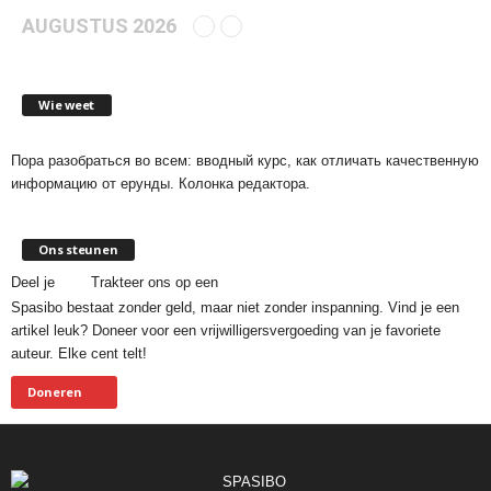
AUGUSTUS 2026
Wie weet
Пора разобраться во всем: вводный курс, как отличать качественную
информацию от ерунды. Колонка редактора.
Ons steunen
Deel je
Trakteer ons op een
Spasibo bestaat zonder geld, maar niet zonder inspanning. Vind je een
artikel leuk? Doneer voor een vrijwilligersvergoeding van je favoriete
auteur. Elke cent telt!
Doneren