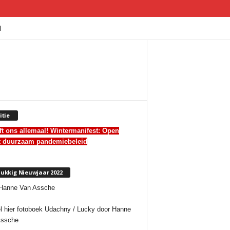
I
itie
ft ons allemaal! Wintermanifest:
Open
t duurzaam pandemiebeleid
ukkig Nieuwjaar 2022
l hier fotoboek Udachny / Lucky door Hanne
Assche