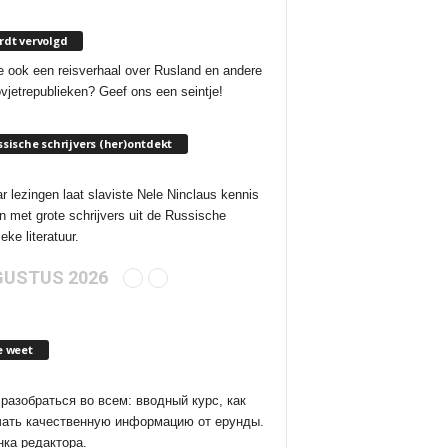
dt vervolgd
e ook een reisverhaal over Rusland en andere
vjetrepublieken? Geef ons een seintje!
sische schrijvers (her)ontdekt
ar lezingen laat slaviste Nele Ninclaus kennis
 met grote schrijvers uit de Russische
eke literatuur.
USTUS 2026
e weet
разобраться во всем: вводный курс, как
чать качественную информацию от ерунды.
ка редактора.