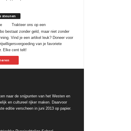
s steunen
je
Trakteer ons op een
bo bestaat zonder geld, maar niet zonder
nning. Vind je een artikel leuk? Doneer voor
ijwilligersvergoeding van je favoriete
. Elke cent telt!
neren
ken naar de snijpunten van het Westen en
lijk en cultureel rijker maken. Daarvoor
te editie verscheen in juni 2013 op papier.