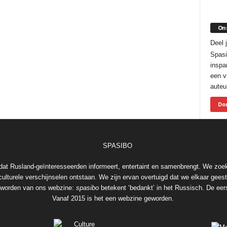
On
Deel 
Spasi
inspa
een vr
auteur
Do
at Rusland-geïnteresseerden informeert, entertaint en samenbrengt. We zoe
ulturele verschijnselen ontstaan. We zijn ervan overtuigd dat we elkaar geeste
geworden van ons webzine:
spasibo
betekent ‘bedankt’ in het Russisch. De eers
Vanaf 2015 is het een webzine geworden.