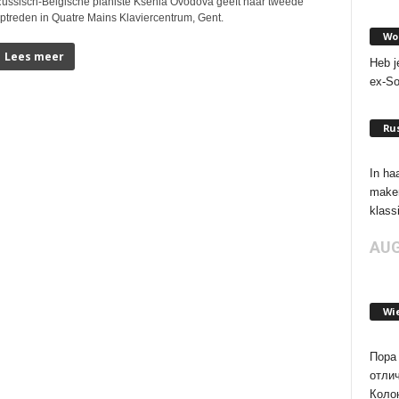
ussisch-Belgische pianiste Ksenia Ovodova geeft haar tweede
ptreden in Quatre Mains Klaviercentrum, Gent.
Wor
Lees meer
Heb j
ex-So
Rus
In ha
maken
klassi
AUG
Wi
Пора 
отли
Колон