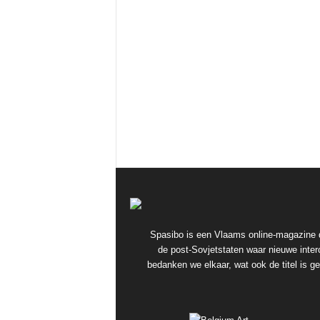
Spasibo is een Vlaams online-magazine d
de post-Sovjetstaten waar nieuwe interc
bedanken we elkaar, wat ook de titel is 