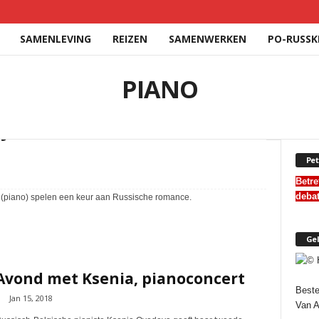
SAMENLEVING
REIZEN
SAMENWERKEN
PO-RUSSK
PIANO
Julietta Kocharova, Artur
Pet
Betre
deba
v (piano) spelen een keur aan Russische romance.
Gel
Avond met Ksenia, pianoconcert
Beste
Jan 15, 2018
Van 