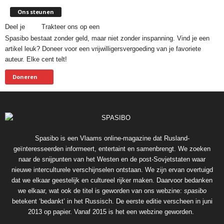
Ons steunen
Deel je
Trakteer ons op een
Spasibo bestaat zonder geld, maar niet zonder inspanning. Vind je een
artikel leuk? Doneer voor een vrijwilligersvergoeding van je favoriete
auteur. Elke cent telt!
Doneren
Spasibo is een Vlaams online-magazine dat Rusland-
geïnteresseerden informeert, entertaint en samenbrengt. We zoeken
naar de snijpunten van het Westen en de post-Sovjetstaten waar
nieuwe interculturele verschijnselen ontstaan. We zijn ervan overtuigd
dat we elkaar geestelijk en cultureel rijker maken. Daarvoor bedanken
we elkaar, wat ook de titel is geworden van ons webzine:
spasibo
betekent ‘bedankt’ in het Russisch. De eerste editie verscheen in juni
2013 op papier. Vanaf 2015 is het een webzine geworden.