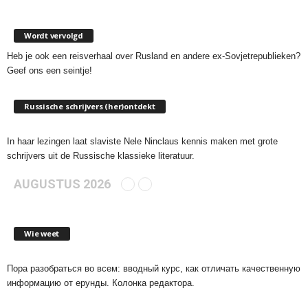
Wordt vervolgd
Heb je ook een reisverhaal over Rusland en andere ex-Sovjetrepublieken?
Geef ons een seintje!
Russische schrijvers (her)ontdekt
In haar lezingen laat slaviste Nele Ninclaus kennis maken met grote
schrijvers uit de Russische klassieke literatuur.
AUGUSTUS 2026
Wie weet
Пора разобраться во всем: вводный курс, как отличать качественную
информацию от ерунды. Колонка редактора.