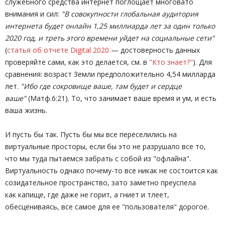
служебного средства интернет поглощает многовато
внимания и сил:
"В совокупности глобальная аудитория
интернета будет онлайн 1,25 миллиарда лет за один только
2020 год, и треть этого времени уйдет на социальные сети"
(
статья об отчете Digital 2020
— достоверность данных
проверяйте сами, как это делается, см. в
"Кто знает?"
). Для
сравнения: возраст Земли предположительно 4,54 милларда
лет.
"Ибо где сокровище ваше, там будет и сердце
ваше"
(Матф.6:21). То, что занимает ваше время и ум, и есть
ваша жизнь.
И пусть бы так. Пусть бы мы все переселились на
виртуальные просторы, если бы это не разрушало все то,
что мы туда пытаемся забрать с собой из "офлайна".
Виртуальность однако почему-то все никак не состоится как
созидательное пространство, зато заметно преуспела
как капище, где даже не горит, а гниет и тлеет,
обесцениваясь, все самое для ее "пользователя" дорогое.