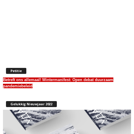
Petitie
Betreft ons allemaal! Wintermanifest:
Open debat duurzaam
pandemiebeleid
Gelukkig Nieuwjaar 2022