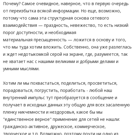
Почему? Самое очевидное, наверное, что в первую очередь
от переизбытка всякой информации. Но еще, возможно,
потому что сама эта структурная основа сетевого
взаимодействия — праздность, невежество, то есть низкий
порог доступности, и необходимая
материальная пресыщенность — ложится в основу и того,
что мы туда хотим вложить. Собственно, она уже разлеглась
и ждет недотыкомкой серой на экране, где, разумеется, так
не хватает нас с нашими великими и добрыми делами и
умными мыслями.
Хотим ли мы похвастаться, поделиться, просветиться,
порадоваться, погрустить, поработать - любой наш
внутренний импульс тут преобразуется в сообщение и
получает в исходных данных эту общую для всех засаленную
пленку никчемности и нездоровья, какое бы мы
"единственное верное" применение для сетей не нашли:
гражданско-активное, дружеское, коммерческое,
творческое и т.п. Возможно, поэтому почти ни одно из