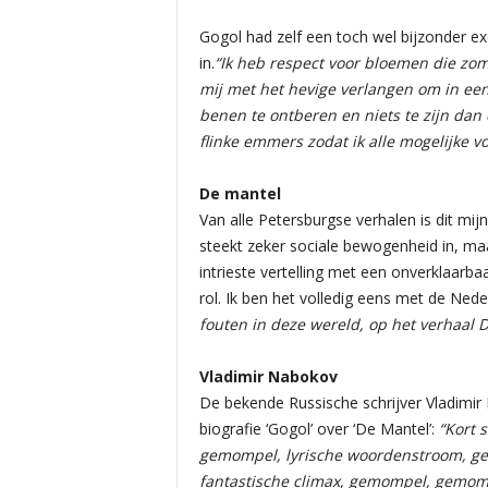
Gogol had zelf een toch wel bijzonder ex
in.
“Ik heb respect voor bloemen die zom
mij met het hevige verlangen om in een
benen te ontberen en niets te zijn da
flinke emmers zodat ik alle mogelijke 
De mantel
Van alle Petersburgse verhalen is dit mijn 
steekt zeker sociale bewogenheid in, maa
intrieste vertelling met een onverklaarba
rol. Ik ben het volledig eens met de Nede
fouten in deze wereld, op het verhaal 
Vladimir Nabokov
De bekende Russische schrijver Vladimir
biografie ‘Gogol’ over ‘De Mantel’:
“Kort 
gemompel, lyrische woordenstroom, g
fantastische climax, gemompel, gemomp