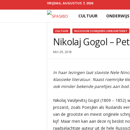
VRIJDAG, AUGUSTUS 7, 2026
CULTUUR
ONDERWIJS
Spasibo
CULTUUR
RUSSISCHE SCHRIJVERS (HER)ONTDEKT
Nikolaj Gogol – Pe
YOU ARE HERE
Mrt 29, 2018
In haar lezingen laat slaviste Nele Nin
klassieke literatuur. Naast roemrijke k
ook minder bekende pareltjes aan bod.
Nikolaj Vasiljevitsj Gogol (1809 – 1852
prozaïst, zoals Poesjkin als Ruslands e
van de grootste en meest originele schrijv
kijf. Maar men kan aan deze rij beslist n
raadselachtige auteur uit de hele Russisch