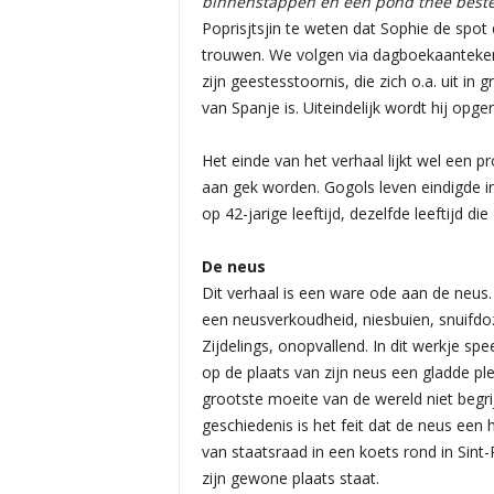
binnenstappen en een pond thee bestell
Poprisjtsjin te weten dat Sophie de spot
trouwen. We volgen via dagboekaanteken
zijn geestesstoornis, die zich o.a. uit i
van Spanje is. Uiteindelijk wordt hij opge
Het einde van het verhaal lijkt wel een p
aan gek worden. Gogols leven eindigde in
op 42-jarige leeftijd, dezelfde leeftijd di
De neus
Dit verhaal is een ware ode aan de neus
een neusverkoudheid, niesbuien, snuifdo
Zijdelings, onopvallend. In dit werkje s
op de plaats van zijn neus een gladde ple
grootste moeite van de wereld niet begri
geschiedenis is het feit dat de neus een h
van staatsraad in een koets rond in Sint
zijn gewone plaats staat.