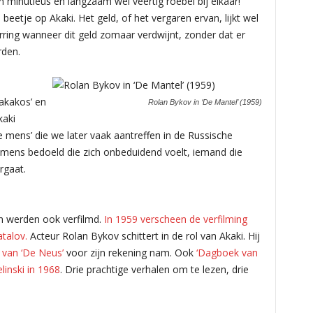
en minutieus en langzaam wel veertig roebel bij elkaar!
beetje op Akaki. Het geld, of het vergaren ervan, lijkt wel
ring wanneer dit geld zomaar verdwijnt, zonder dat er
rden.
‘akakos’ en
Rolan Bykov in ‘De Mantel’ (1959)
kaki
ne mens’ die we later vaak aantreffen in de Russische
de mens bedoeld die zich onbeduidend voelt, iemand die
rgaat.
n werden ook verfilmd.
In 1959 verscheen de verfilming
atalov.
Acteur Rolan Bykov schittert in de rol van Akaki. Hij
g van ‘De Neus’
voor zijn rekening nam. Ook
‘Dagboek van
linski in 1968
. Drie prachtige verhalen om te lezen, drie