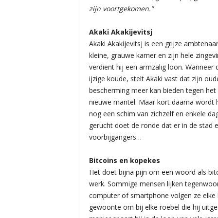
zijn voortgekomen.”
Akaki Akakijevitsj
Akaki Akakijevitsj is een grijze ambtena
kleine, grauwe kamer en zijn hele zinge
verdient hij een armzalig loon. Wanneer d
ijzige koude, stelt Akaki vast dat zijn o
bescherming meer kan bieden tegen het 
nieuwe mantel. Maar kort daarna wordt hi
nog een schim van zichzelf en enkele dagen
gerucht doet de ronde dat er in de stad 
voorbijgangers…
Bitcoins en kopekes
Het doet bijna pijn om een woord als bitco
werk. Sommige mensen lijken tegenwoord
computer of smartphone volgen ze elke be
gewoonte om bij elke roebel die hij uitge