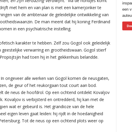
en, en zijn verbazing verdwijnt.”
Via de hondjes komt
inspa
 drijft met hem en van plan is met een kamerjonker te
een vr
ingen van de ambtenaar de geleidelijke ontwikkeling van
auteur
n grootheidswaanzin. De man meent dat hij koning Ferdinand
Do
nomen in een psychiatrische instelling.
rofetisch karakter te hebben. Zelf zou Gogol ook geleidelijk
 geestelijke verwarring en grootheidswaan. Gogol stierf
e Propisjtsjin had toen hij in het gekkenhuis belandde.
. In ongeveer alle werken van Gogol komen de neusgaten,
zen, de geur of het reukorgaan tout court aan bod.
peelt de neus de hoofdrol. Op een ochtend ontdekt Kovaljov
k. Kovaljov is verbijsterd en ontredderd, hij kan met de
jpen wat er gebeurd is. Het grandioze van de hele
eel eigen leven gaat leiden: hij rijdt in de hoedanigheid
-Petersburg. Tot de neus op een ochtend plots weer op