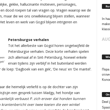
ijke, gekke, hallucinante motieven, personages,
Rus
en en dood roepen tal van vragen op. Vragen waarop we de
, maar die we ons onwillekeurig blijven stellen, wanneer
In ha
et leven en werk van Gogol blijven intrigeren en
maken
klassi
AUG
Petersburgse verhalen
Tot het allerbeste van Gogol horen ongetwijfeld de
Petersburgse verhalen. Deze korte verhalen spelen
zich allemaal af in Sint-Petersburg, hoewel enkele
Wi
 een
gek’
ervan tijdens zijn verblijf in het buitenland werden
de loep: ‘Dagboek van een gek’, ‘De neus’ en ‘De mantel’.
Пора 
отли
Колон
r die heimelijk verliefd is op de dochter van zijn
isjtsjin een gesprek tussen Madgy, het hondje van
On
ankelijk verbaast P. zich erover dat honden kunnen
Deel 
n krantenbericht over twee koeien die een winkel
Spasi