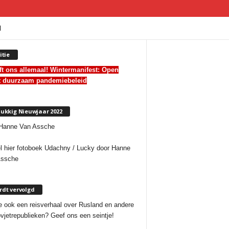
I
itie
ft ons allemaal! Wintermanifest:
Open
t duurzaam pandemiebeleid
ukkig Nieuwjaar 2022
l hier fotoboek Udachny / Lucky door Hanne
Assche
dt vervolgd
e ook een reisverhaal over Rusland en andere
vjetrepublieken? Geef ons een seintje!