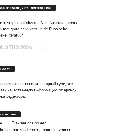
sische schrijvers (her)ontdekt
ar lezingen laat slaviste Nele Ninclaus kennis
 met grote schrijvers uit de Russische
eke literatuur.
USTUS 2026
e weet
разобраться во всем: вводный курс, как
чать качественную информацию от ерунды.
ка редактора.
s steunen
je
Trakteer ons op een
bo bestaat zonder geld, maar niet zonder