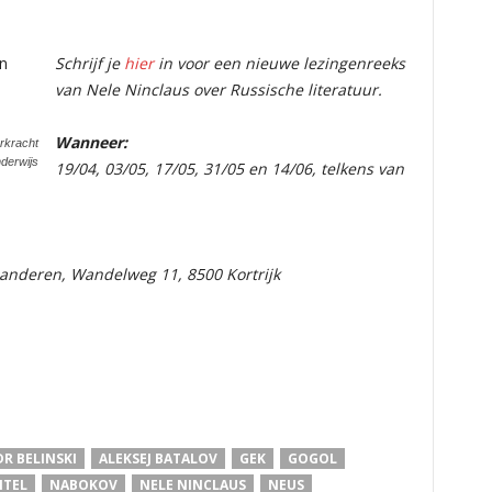
Schrijf je
hier
in voor een nieuwe lezingenreeks
van Nele Ninclaus over Russische literatuur.
Wanneer:
erkracht
derwijs
19/04, 03/05, 17/05, 31/05 en 14/06, telkens van
aanderen,
Wandelweg 11, 8500 Kortrijk
R BELINSKI
ALEKSEJ BATALOV
GEK
GOGOL
TEL
NABOKOV
NELE NINCLAUS
NEUS