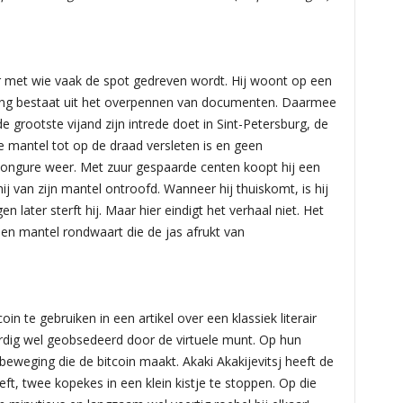
ar met wie vaak de spot gedreven wordt. Hij woont op een
ving bestaat uit het overpennen van documenten. Daarmee
e grootste vijand zijn intrede doet in Sint-Petersburg, de
ude mantel tot op de draad versleten is en geen
ongure weer. Met zuur gespaarde centen koopt hij een
j van zijn mantel ontroofd. Wanneer hij thuiskomt, is hij
 later sterft hij. Maar hier eindigt het verhaal niet. Het
een mantel rondwaart die de jas afrukt van
in te gebruiken in een artikel over een klassiek literair
ig wel geobsedeerd door de virtuele munt. Op hun
weging die de bitcoin maakt. Akaki Akakijevitsj heeft de
eft, twee kopekes in een klein kistje te stoppen. Op die