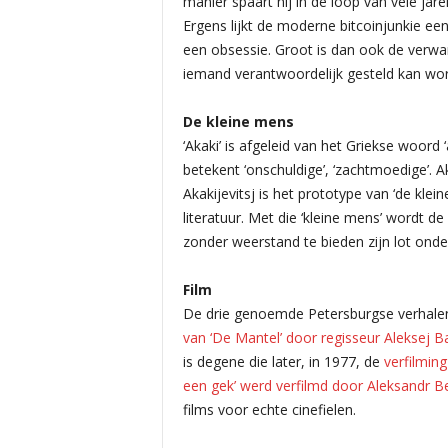
manier spaart hij in de loop van vele jar
Ergens lijkt de moderne bitcoinjunkie een 
een obsessie. Groot is dan ook de verwar
iemand verantwoordelijk gesteld kan wo
De kleine mens
‘Akaki’ is afgeleid van het Griekse woord 
betekent ‘onschuldige’, ‘zachtmoedige’. A
Akakijevitsj is het prototype van ‘de klei
literatuur. Met die ‘kleine mens’ wordt 
zonder weerstand te bieden zijn lot onde
Film
De drie genoemde Petersburgse verhale
van ‘De Mantel’ door regisseur Aleksej B
is degene die later, in 1977, de
verfilmin
een gek’ werd verfilmd door Aleksandr Be
films voor echte cinefielen.