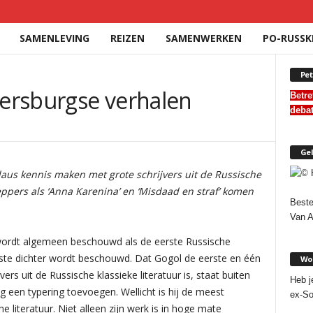
SAMENLEVING
REIZEN
SAMENWERKEN
PO-RUSSK
Pet
tersburgse verhalen
Betre
deba
Gel
claus kennis maken met grote schrijvers uit de Russische
leppers als ‘Anna Karenina’ en ‘Misdaad en straf’ komen
Beste
Van 
) wordt algemeen beschouwd als de eerste Russische
erste dichter wordt beschouwd. Dat Gogol de eerste en één
Wor
ers uit de Russische klassieke literatuur is, staat buiten
Heb j
og een typering toevoegen. Wellicht is hij de meest
ex-So
e literatuur. Niet alleen zijn werk is in hoge mate