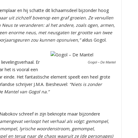
emplaar en hij schatte dit lichaamsdeel bijzonder hoog
aar uit zichzelf bovenop een graf groeien. Ze vervullen
 Neus te veranderen: al het andere, zoals ogen, armen,
n een enorme neus, met neusgaten ter grootte van twee
voorjaarsgeuren zou kunnen opsnuiven,”
aldus Gogol.
lievelingsverhaal. Er
Gogol – De Mantel
r het is vooral een
ar einde. Het fantastische element speelt een heel grote
rlandse schrijver J.M.A. Biesheuvel:
“Niets is zonder
De Mantel van Gogol na.”
 Nabokov schreef in zijn beknopte maar bijzondere
samengevat verloopt het verhaal als volgt: gemompel,
emompel, lyrische woordenstroom, gemompel,
el en terug naar de chaos waaruit ze (de personages)