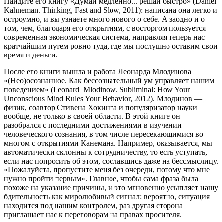
Найдите его книгу «Думай медленно... решай быстро» (Daniel
Kahneman. Thinking, Fast and Slow, 2011): написана она легко и
остроумно, и вы узнаете много нового о себе. А заодно и о
том, чем, благодаря его открытиям, с восторгом пользуется
современная экономическая система, направляя теперь нас
кратчайшим путем ровно туда, где мы послушно оставим свои
время и деньги.
После его книги вышла и работа Леонарда Млодинова
«(Нео)осознанное. Как бессознательный ум управляет нашим
поведением» (Leonard Mlodinow. Subliminal: How Your
Unconscious Mind Rules Your Behavior, 2012). Млодинов —
физик, соавтор Стивена Хокинга и популяризатор науки
вообще, не только в своей области. В этой книге он
разобрался с последними достижениями в изучении
человеческого сознания, в том числе пересекающимися во
многом с открытиями Канемана. Например, оказывается, мы
автоматически склонны к сотрудничеству, то есть уступать,
если нас попросить об этом, сославшись даже на бессмыслицу.
«Пожалуйста, пропустите меня без очереди, потому что мне
нужно пройти первым». Главное, чтобы сама фраза была
похоже на указание причины, и это мгновенно усыпляет нашу
бдительность как миролюбивый сигнал: вероятно, ситуация
находится под нашим контролем, раз другая сторона
приглашает нас к переговорам на правах просителя.