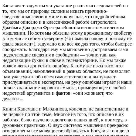
Заставляет задуматься и указание разных исследователей на
то, что мы от природы склонны искать причинно-
следственные связи в мире вокруг нас, что подробнейшим
образом описано и в классической работе антрополога
Джеймса Джорджа Фрезера «Золотая ветвь» о магическом
мышлении. Но хотя мы обязаны этому врожденному свойству
в том числе своим суеверием («я помыла голову и поэтому не
сдала экзамен»), задумано оно все же для того, чтобы быстрее
соображать. Благодаря ему мы мгновенно достраиваем сами
недостающие сведения в сообщении — точно так, как
недостающие буквы в слове в телевикторине. Но мы также
можем легко допустить ошибку. К тому же из-за того, что
объем знаний, накопленный в разных областях, не позволяет
нам уже судить обо всем самостоятельно и вынуждает
прислушиваться к экспертам, на руку ошибкам играет и наше
новое заклинание здравого смысла, примиряющее с любой
недостачей аргументов и фактов: «они же знают, что
делают»...
Книги Канемана и Млодинова, конечно, не единственные и
не первые по этой теме. Многое из того, что описано в их
работах, было изучено задолго до наших дней, к примеру, в
духовных практиках. О двух системах мышления прекрасно
осведомлены все молящиеся: обращаясь к Богу, мы то и дело