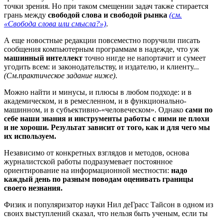
точки зрения. Но при таком смещении задач также стирается
грань между
свободой слова и свободой рынка
(см.
«Свобода слова или смысла?»)
.
А еще новостные редакции повсеместно поручили писать
сообщения компьютерным программам в надежде, что уж
машинный интеллект
точно нигде не напортачит и сумеет
угодить всем: и законодательству, и издателю, и клиенту...
(См.практическое задание ниже)
.
Можно найти и минусы, и плюсы в любом подходе: и в
академическом, и в ремесленном, и в функционально-
машинном, и в субъективно-«человеческом». Однако
сами по
себе наши знания и инструменты работы с ними не плохи
и не хороши. Результат зависит от того, как и для чего мы
их используем.
Независимо от конкретных взглядов и методов, основа
журналистской работы подразумевает постоянное
ориентирование на информационной местности:
надо
каждый день по разным поводам оценивать границы
своего незнания.
Физик и популяризатор науки Нил деГрасс Тайсон в одном из
своих выступлений сказал, что нельзя быть ученым, если ты