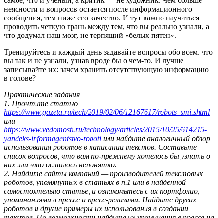
самое, что и ученый, а критик — не художник. Чем больше
неясности и вопросов остается после информационного
сообщения, тем ниже его качество. И тут важно научиться
проводить четкую грань между тем, что вы реально узнали, а
что додумал наш мозг, не терпящий «белых пятен».
Тренируйтесь и каждый день задавайте вопросы обо всем, что
вы так и не узнали, узнав вроде бы о чем-то. И лучше
записывайте их: зачем хранить отсутствующую информацию
в голове?
Практические задания
1. Прочтите статью
https://www.gazeta.ru/tech/2019/02/06/12167617/robots_smi.shtml
или
https://www.vedomosti.ru/technology/articles/2015/10/25/614215-
yandeks-informagentstvo-roboti
или найдите аналогичный обзор
использования роботов в написании текстов. Составьте
список вопросов, что вам по-прежнему хотелось бы узнать о
них или что осталось непонятно.
2. Найдите сайты компаний — производителей текстовых
роботов, упомянутых в статьях в п.1 или в найденной
самостоятельно статье, и ознакомьтесь с их портфолио,
упоминаниями в прессе и пресс-релизами. Найдите других
роботов и другие примеры их использования в создании
текстов. По возможности найдите их упоминания в прессе на