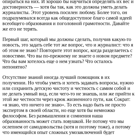
опираться на них. И хорошо бы научиться определять их вес и
достоверность — хотя бы так, как это должны уметь делать
журналисты. Этот уровень посилен любому. Более того, он
подразумевался всегда как общедоступное благо самой идеей
всеобщего образования и поголовной грамотности. Давайте
же его не терять.
Первый шаг, который мы должны сделать, получив какую-то
новость, это задать себе тот же вопрос, что и журналист: что я
об этом не знаю? Повторите этот вопрос, когда разделаетесь с
новостями. Что вы по-прежнему не знаете о новом предмете?
Что бы вам хотелось еще о нем узнать? Что осталось
непонятно?
Отсутствие знаний иногда лучший помощник в их
получении. Но чтобы уметь и хотеть задавать вопросы, нужно
или сохранить детскую чистоту и честность с самим собой и
не делать умный вид, если чего-то не знаешь, или же прийти к
этой же честности через крюк жизненного пути, как Сократ:
«я знаю, что ничего не знаю». То есть надо быть не просто
экспертом в своей области, но еще хотя бы немножко
философом. Без размышления и сомнения наша
образованность может стать ловушкой. Не потому что мы
ослепнем от самодовольства (хотя и поэтому тоже), а потому
что имеющийся опыт сложных умозаключений будет