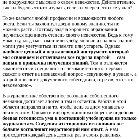
не подружился с мыслью о своем невежестве. Действительно,
как ты будешь что-то изучать, если ты уверен, что все узнал?
То же касается любой профессии и возможности любого
роста. Если ты захлопнул двери новому знанию, ты не
можешь расти. Поэтому задача хорошего образования —
научиться оценивать степень своего невежества. Ведь к тому
моменту, когда мы закончили учебу, многие из наших знаний
могли уже улетучиться из памяти или устареть. Однако
наиболее ценный и нержавеющий инструмент, который
мы осваиваем и оттачиваем все годы за партой — сам
навык и привычка получения знаний.
Тем и отличается
компетентный специалист от некомпетентного: первый
скажет в ответ на незнакомый вопрос «секундочку, я узнаю», а
второй прогонит докучливого собеседника, отрезав, что «это
невозможно».
В журналистике обостренное осознание собственного
незнания достигает апогея и там и остается. Работа в этой
области направлена на то, чтобы день за днем узнавать о
неизвестном. Однако в информационном обществе подобная
боевая готовность ума к постоянной учебе нужна не только
журналистам. Сведения из сторонних источников все
больше восполняют недостающий нам опыт.
А нам
приходится каждый день десятки раз в своих решениях