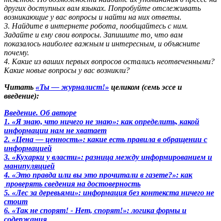
других доступных вам языках. Попробуйте отслеживать
возникающие у вас вопросы и найти на них ответы.
3. Найдите в интернете робота, пообщайтесь с ним.
Задайте и ему свои вопросы. Запишите то, что вам
показалось наиболее важным и интересным, и объясните
почему.
4. Какие из ваших первых вопросов остались неотвеченными?
Какие новые вопросы у вас возникли?
Читать
«Ты — журналист!»
целиком (семь эссе и
введение):
Введение. Об авторе
1. «Я знаю, что ничего не знаю»: как определить, какой
информации нам не хватает
2. «Цена — ценность»: какие есть правила в обращении с
информацией
3. «Кухарки у власти»: разница между информированием и
манипуляцией
4. «Это правда или вы это прочитали в газете?»: как
проверять сведения на достоверность
5. «Лес за деревьями»: информация без контекста ничего не
стоит
6. «Так не спорят! - Нет, спорят!»: логика формы и
содержания