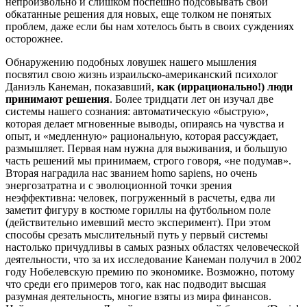
непроизвольно и слишком поспешно подсовывать свои
обкатанные решения для новых, еще толком не понятых
проблем, даже если бы нам хотелось быть в своих суждениях
осторожнее.
Обнаружению подобных ловушек нашего мышления
посвятил свою жизнь израильско-американский психолог
Даниэль Канеман, показавший,
как (иррационально!) люди
принимают решения
. Более тридцати лет он изучал две
системы нашего сознания: автоматическую «быструю»,
которая делает мгновенные выводы, опираясь на чувства и
опыт, и «медленную» рациональную, которая рассуждает,
размышляет. Первая нам нужна для выживания, и большую
часть решений мы принимаем, строго говоря, «не подумав».
Вторая наградила нас званием homo sapiens, но очень
энергозатратна и с эволюционной точки зрения
неэффективна: человек, погруженный в расчеты, едва ли
заметит фигуру в костюме гориллы на футбольном поле
(действительно имевший место эксперимент). При этом
способы срезать мыслительный путь у первый системы
настолько причудливы в самых разных областях человеческой
деятельности, что за их исследование Канеман получил в 2002
году Нобелевскую премию по экономике. Возможно, потому
что среди его примеров того, как нас подводит высшая
разумная деятельность, многие взяты из мира финансов.