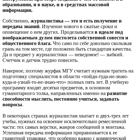
образовании, и в науке, и в средствах массовой
информации.
Собственно,
журналистика — это и есть получение и
передача знаний
. Изучение нового в сжатые сроки и
оповещение о нем других. Проделывается
в идеале под
воображаемым дулом пистолета собственной совести и
общественного блага.
Что само по себе довольно скользкая
грань на том месте, где положено быть стандартам качества.
Да и предмет у журналистики — неведомое! — зыбкий.
Счетчик и датчик трудно повесить.
Наверное, поэтому журфак МГУ считает нужным тратить на
подготовку специалистов в области «пойди-туда-не-знаю-
куда-и-узнай-то-не-знаю-что» полных пять лет. В учебную
программу входят десятки предметов, в основном
гуманитарного толка, направленных именно на
развитие
способности мыслить, постоянно учиться, задавать
вопросы
.
В некоторых странах журналистам хватает и двух-трех лет
учебы, нужных на освоение исключительно ремесленной
части: тех самых верстки, жанров сообщений и монтажа.
Успешная передача информации приравнивается к ее
грамотной упаковке, что особенно важно с коммерческой