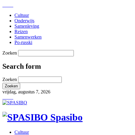
Cultuur
Onderwijs
Samenleving
Reizen
Samenwerken
Po-russki
Zoeken
Search form
Zoeken
vrijdag, augustus 7, 2026
Spasibo
Cultuur