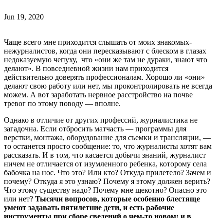
Jun 19, 2020
Чаще всего мне приходится слышать от моих знакомых-
нежурналистов, когда они пересказывают с блеском в глазах
недоказуемую чепуху, что «они же там не дураки, знают что
делают». В повседневной жизни нам приходится
действительно доверять профессионалам. Хорошо ли «они»
делают свою работу или нет, мы проконтролировать не всегда
можем. А вот заработать нервное расстройство на почве
тревог по этому поводу — вполне.
Однако в отличие от других профессий, журналистика не
загадочна. Если отбросить матчасть — программы для
верстки, монтажа, оборудование для съемки и трансляции, —
то останется просто сообщение: то, что журналисты хотят вам
рассказать. И в том, что касается добычи знаний, журналист
ничем не отличается от изумленного ребенка, которому села
бабочка на нос. Что это? Или кто? Откуда прилетело? Зачем и
почему? Откуда я это узнаю? Почему я этому должен верить?
Что этому существу надо? Почему мне щекотно? Опасно это
или нет?
Тысячи вопросов, которые особенно блестяще
умеют задавать пятилетние дети, и есть рабочие
инструменты при сборе сведений о чем-то новом: и в