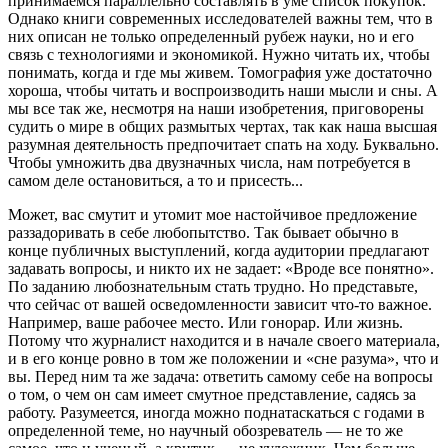
принимаемся параллельно составлять в уме список покупок.
Однако книги современных исследователей важны тем, что в
них описан не только определенный рубеж науки, но и его
связь с технологиями и экономикой. Нужно читать их, чтобы
понимать, когда и где мы живем. Томография уже достаточно
хороша, чтобы читать и воспроизводить наши мысли и сны. А
мы все так же, несмотря на наши изобретения, приговорены
судить о мире в общих размытых чертах, так как наша высшая
разумная деятельность предпочитает спать на ходу. Буквально.
Чтобы умножить два двузначных числа, нам потребуется в
самом деле остановиться, а то и присесть...
Может, вас смутит и утомит мое настойчивое предложение
раззадоривать в себе любопытство. Так бывает обычно в
конце публичных выступлений, когда аудитории предлагают
задавать вопросы, и никто их не задает: «Вроде все понятно».
По заданию любознательным стать трудно. Но представьте,
что сейчас от вашей осведомленности зависит что-то важное.
Например, ваше рабочее место. Или гонорар. Или жизнь.
Потому что журналист находится и в начале своего материала,
и в его конце ровно в том же положении и «сне разума», что и
вы. Перед ним та же задача: ответить самому себе на вопросы
о том, о чем он сам имеет смутное представление, садясь за
работу. Разумеется, иногда можно поднатаскаться с годами в
определенной теме, но научный обозреватель — не то же